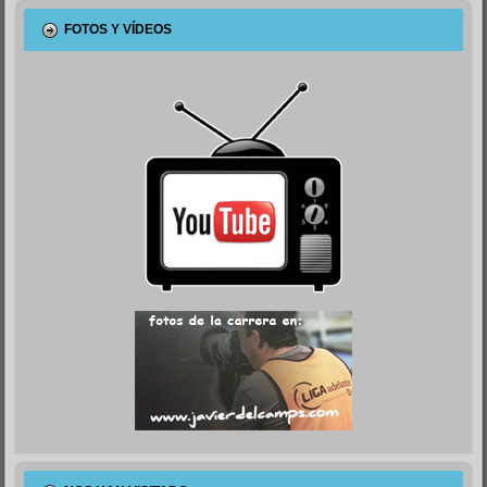
FOTOS Y VÍDEOS