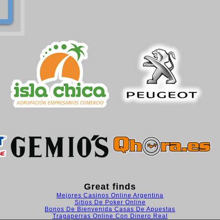
Great finds
Mejores Casinos Online Argentina
Sitios De Poker Online
Bonos De Bienvenida Casas De Apuestas
Tragaperras Online Con Dinero Real