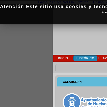
Gambling Sites Not On Gamstop
Casino N
Atención Este sitio usa cookies y tecn
Si 
INICIO
HISTÓRICO
AV
COLABORAN