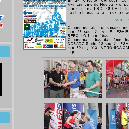
El 2º Circuito Corredor Co
Ayuntamiento de Huelva y el pa
con su marca PRO TOUCH, lo ha
ha sido la esperada, un éxito gra
CLASIFIC
Campeones absolutos masculino
min. 28 seg., 2.- ALI EL FGHI
REBOLLO 4 min. 40seg.
Campeonas absolutas femeni
DORADO 5 min. 23 seg. 2.- E
min. 52 seg. Y 3.- VERONICA 
seg.