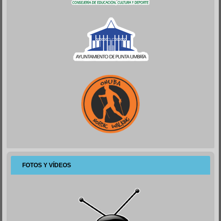
FOTOS Y VÍDEOS