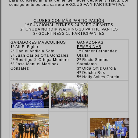
para concienciar a la gente de hacer deporte y salud, por
consiguiente es una carrera EXCLUSIVA Y PARTICIPATIVA.
CLUBES CON MÁS PARTICIPACIÓN
1º FUNCIONAL FITNESS 24 PARTICIPANTES
2º ONUBA NORDIK WALKING 20 PARTICIPANTES
3º GOLFITNESS 15 PARTICIPANTES
GANADORES MASCULINOS
GANADORAS
1ª Ali El Fighir
FEMENINAS
2ª Daniel Andicia Soto
1º Esther Fernandez
3ª Juan Carlos Orta Gonzalez
Olalla
4ª Rodriigo J. Ortega Montoro
2º Rocio Santos
5ª Jose Manuel Martinez
Sarmiento
Gonzalez
3º Olga Ortiz Garcia
4º Doicha Rus
5º Nelly Aviles Garcia