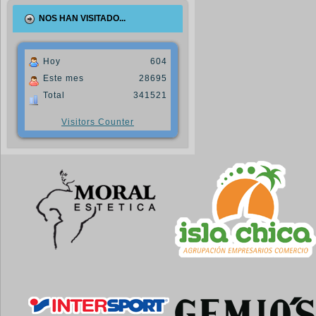
NOS HAN VISITADO...
Hoy
604
Este mes
28695
Total
341521
Visitors Counter