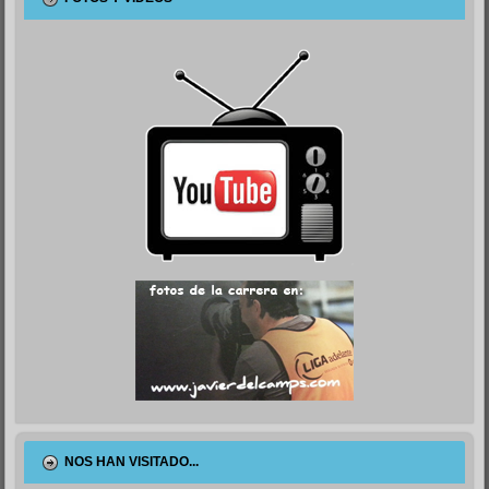
NOS HAN VISITADO...