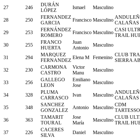
DURÁN
27
246
Ismael
Masculino
LÓPEZ
FERNANDEZ
ANDULEÑ
28
250
Francisco
Masculino
GARCIA
CALAÑAS
FERNÁNDEZ
CASI ULT
29
253
Francisco
Masculino
ROMERO
TRAIL HU
FRANCO
Juan
30
255
Masculino
HUERTA
Antonio
MARQUEZ
CLUB TRA
31
294
Elena M
Femenino
FERNANDEZ
SIERRA A
CARMONA
Victor
32
230
Masculino
CASTRO
Manu
GALLEGO
Emiliano
33
256
Masculino
LEON
Jose
PLUMA
ANDULEÑ
34
328
Ivan
Masculino
CARRASCO
CALAÑAS
SANCHEZ
CDM
35
348
Antonio
Masculino
GONZALEZ
TARTESSO
TAMARIT
Jose
CLUB ULT
36
363
Masculino
TOURAL
María
TRAIL HU
CACERES
37
226
Daniel
Masculino
SILVA