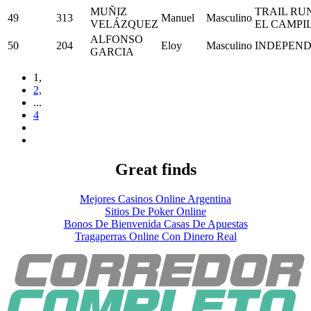
MUÑIZ
TRAIL RU
49
313
Manuel
Masculino
VELÁZQUEZ
EL CAMPI
ALFONSO
50
204
Eloy
Masculino
INDEPEND
GARCIA
1,
2,
...
4
Great finds
Mejores Casinos Online Argentina
Sitios De Poker Online
Bonos De Bienvenida Casas De Apuestas
Tragaperras Online Con Dinero Real