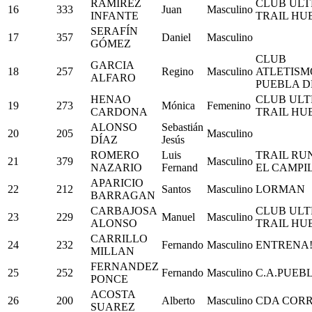
RAMÍREZ
CLUB ULT
16
333
Juan
Masculino
INFANTE
TRAIL HU
SERAFÍN
17
357
Daniel
Masculino
GÓMEZ
CLUB
GARCIA
18
257
Regino
Masculino
ATLETISM
ALFARO
PUEBLA D
HENAO
CLUB ULT
19
273
Mónica
Femenino
CARDONA
TRAIL HU
ALONSO
Sebastián
20
205
Masculino
DÍAZ
Jesús
ROMERO
Luis
TRAIL RU
21
379
Masculino
NAZARIO
Fernand
EL CAMPI
APARICIO
22
212
Santos
Masculino
LORMAN
BARRAGAN
CARBAJOSA
CLUB ULT
23
229
Manuel
Masculino
ALONSO
TRAIL HU
CARRILLO
24
232
Fernando
Masculino
ENTRENA
MILLAN
FERNANDEZ
25
252
Fernando
Masculino
C.A.PUEB
PONCE
ACOSTA
26
200
Alberto
Masculino
CDA COR
SUAREZ