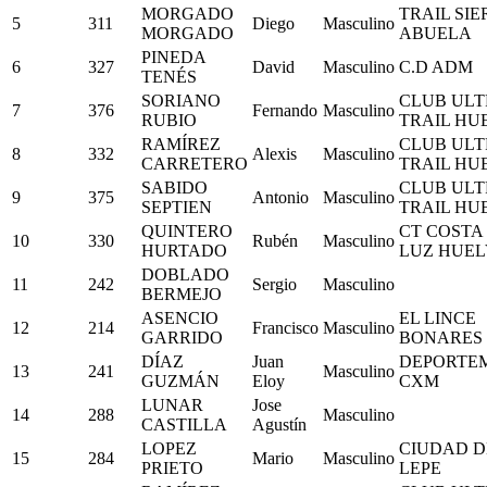
MORGADO
TRAIL SIE
5
311
Diego
Masculino
MORGADO
ABUELA
PINEDA
6
327
David
Masculino
C.D ADM
TENÉS
SORIANO
CLUB ULT
7
376
Fernando
Masculino
RUBIO
TRAIL HU
RAMÍREZ
CLUB ULT
8
332
Alexis
Masculino
CARRETERO
TRAIL HU
SABIDO
CLUB ULT
9
375
Antonio
Masculino
SEPTIEN
TRAIL HU
QUINTERO
CT COSTA
10
330
Rubén
Masculino
HURTADO
LUZ HUEL
DOBLADO
11
242
Sergio
Masculino
BERMEJO
ASENCIO
EL LINCE
12
214
Francisco
Masculino
GARRIDO
BONARES
DÍAZ
Juan
DEPORTE
13
241
Masculino
GUZMÁN
Eloy
CXM
LUNAR
Jose
14
288
Masculino
CASTILLA
Agustín
LOPEZ
CIUDAD D
15
284
Mario
Masculino
PRIETO
LEPE