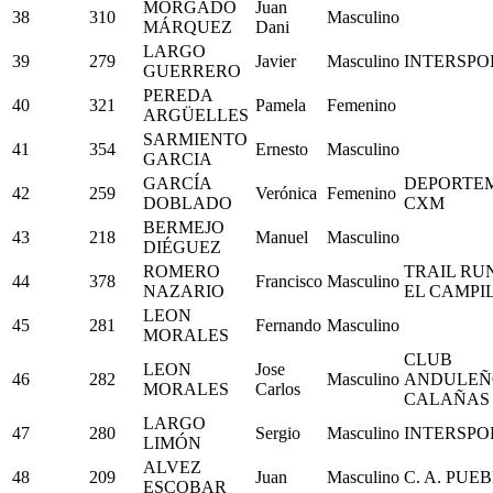
MORGADO
Juan
38
310
Masculino
MÁRQUEZ
Dani
LARGO
39
279
Javier
Masculino
INTERSPO
GUERRERO
PEREDA
40
321
Pamela
Femenino
ARGÜELLES
SARMIENTO
41
354
Ernesto
Masculino
GARCIA
GARCÍA
DEPORTE
42
259
Verónica
Femenino
DOBLADO
CXM
BERMEJO
43
218
Manuel
Masculino
DIÉGUEZ
ROMERO
TRAIL RU
44
378
Francisco
Masculino
NAZARIO
EL CAMPI
LEON
45
281
Fernando
Masculino
MORALES
CLUB
LEON
Jose
46
282
Masculino
ANDULEÑ
MORALES
Carlos
CALAÑAS
LARGO
47
280
Sergio
Masculino
INTERSPO
LIMÓN
ALVEZ
48
209
Juan
Masculino
C. A. PUE
ESCOBAR