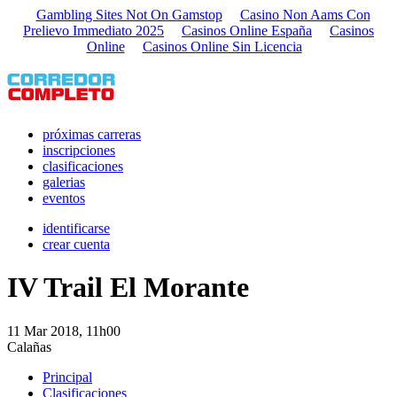
Gambling Sites Not On Gamstop
Casino Non Aams Con
Prelievo Immediato 2025
Casinos Online España
Casinos
Online
Casinos Online Sin Licencia
próximas carreras
inscripciones
clasificaciones
galerias
eventos
identificarse
crear cuenta
IV Trail El Morante
11 Mar 2018, 11h00
Calañas
Principal
Clasificaciones