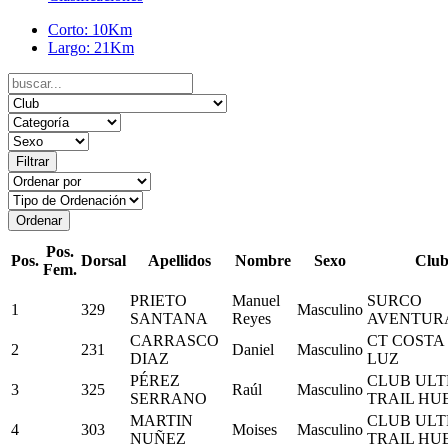
Corto: 10Km
Largo: 21Km
Pos.
Pos.
Dorsal
Apellidos
Nombre
Sexo
Clu
Fem.
PRIETO
Manuel
SURCO
1
329
Masculino
SANTANA
Reyes
AVENTUR
CARRASCO
CT COSTA
2
231
Daniel
Masculino
DIAZ
LUZ
PÉREZ
CLUB ULT
3
325
Raúl
Masculino
SERRANO
TRAIL HU
MARTIN
CLUB ULT
4
303
Moises
Masculino
NUÑEZ
TRAIL HU