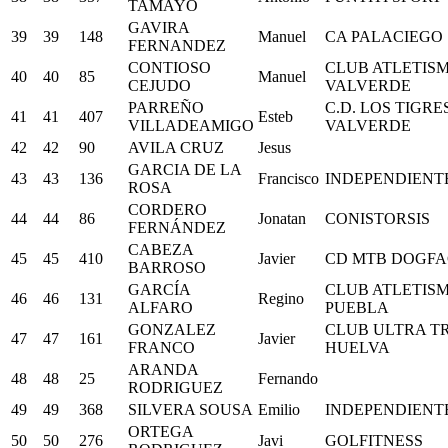
TAMAYO
GAVIRA
39
39
148
Manuel
CA PALACIEGO
FERNANDEZ
CONTIOSO
CLUB ATLETIS
40
40
85
Manuel
CEJUDO
VALVERDE
PARREÑO
C.D. LOS TIGRE
41
41
407
Esteb
VILLADEAMIGO
VALVERDE
42
42
90
AVILA CRUZ
Jesus
GARCIA DE LA
43
43
136
Francisco
INDEPENDIENT
ROSA
CORDERO
44
44
86
Jonatan
CONISTORSIS
FERNÁNDEZ
CABEZA
45
45
410
Javier
CD MTB DOGFA
BARROSO
GARCÍA
CLUB ATLETIS
46
46
131
Regino
ALFARO
PUEBLA
GONZALEZ
CLUB ULTRA T
47
47
161
Javier
FRANCO
HUELVA
ARANDA
48
48
25
Fernando
RODRIGUEZ
49
49
368
SILVERA SOUSA
Emilio
INDEPENDIENT
ORTEGA
50
50
276
Javi
GOLFITNESS