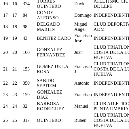
TORRES
ATLETISMO CI
16
16
374
David
QUINTERO
DE LEPE
CONDE
17
17
84
Domingo
INDEPENDIENT
ALFONSO
DELGADO
Miguel
CLUB DEPORTI
18
18
98
MARTIN
Angel
ADM
Francisco
19
19
43
BENITEZ CARO
INDEPENDIENT
Jose
CLUB TRIATLO
GONZALEZ
20
20
160
Juan
COSTA DE LA L
FERNANDEZ
HUELVA
CLUB TRIATLO
GÓMEZ DE LA
Francisco
21
21
153
COSTA DE LA L
ROSA
J
HUELVA
SABIDO
22
22
350
Antonio
INDEPENDIENT
SEPTIEM
GONZALEZ
23
23
159
Francisco
INDEPENDIENT
DIAZ
BARBOSA
CLUB ATLÉTIC
24
24
32
Manuel
RODRIGUEZ
PUNTA UMBRIA
CLUB TRIATLO
25
25
317
QUINTERO
Ruben
COSTA DE LA L
HUELVA