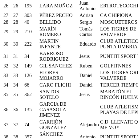
Juan
26
26
195
LARA MUÑOZ
ERTROTECOCH
Antonio
27
27
303
PÉREZ PECHO
Adrian
CA CHIPIONA
28
28
40
BELLIDO
Sergio
MOSQUETEROS
MARÍN
Tomás
LOS TIGRES DE
29
29
210
ROMERO
Carlos
VALVERDE
MARTIN
CLUB ATLETIC
30
30
222
Eduardo
INFANTE
PUNTA UMBRIA
BARROSO
31
31
34
Jesus
PUNTITI SPORT
RODRIGUEZ
32
32
149
GIL SANCHEZ
Ruben
GOLFITNNES
FLORES
LOS TIGRES GR
33
33
126
Daniel
MOJARRO
VALVERDE
34
34
66
CARO FLICHI
Daniel
TERCER TIEMP
SANTOS
MARATÓN EL
35
35
362
Jesus
SOTELO
RINCÓN HUELV
GARCIA DE
CLUB ATLETIS
36
36
135
CASASOLA
PLAYAS DE LEP
JIMENEZ
CARRIÓN
C.D. LLENATE 
37
37
74
Alejandro
GONZÁLEZ
ME VOY
SÁNCHEZ
38
38
357
Antonio
PUNTITI SPORT