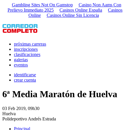
Gambling Sites Not On Gamstop
Casino Non Aams Con
Prelievo Immediato 2025
Casinos Online España
Casinos
Online
Casinos Online Sin Licencia
próximas carreras
inscripciones
clasificaciones
galerias
eventos
identificarse
crear cuenta
6ª Media Maratón de Huelva
03 Feb 2019, 09h30
Huelva
Polideportivo Andrés Estrada
Principal