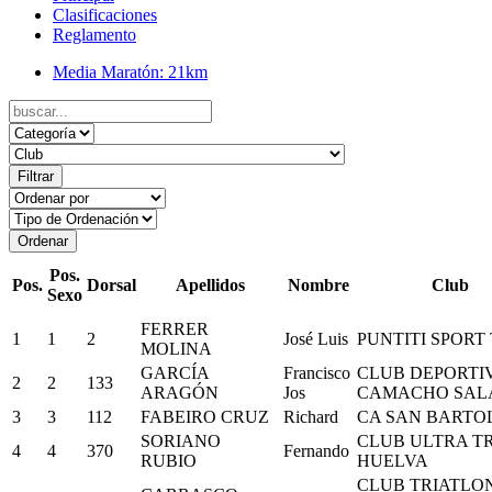
Clasificaciones
Reglamento
Media Maratón: 21km
Pos.
Pos.
Dorsal
Apellidos
Nombre
Club
Sexo
FERRER
1
1
2
José Luis
PUNTITI SPORT
MOLINA
GARCÍA
Francisco
CLUB DEPORTI
2
2
133
ARAGÓN
Jos
CAMACHO SAL
3
3
112
FABEIRO CRUZ
Richard
CA SAN BARTO
SORIANO
CLUB ULTRA T
4
4
370
Fernando
RUBIO
HUELVA
CLUB TRIATLO