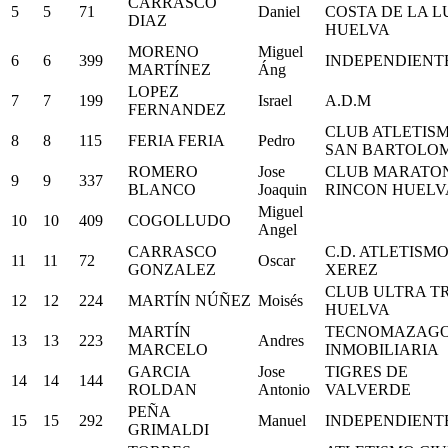
CARRASCO
5
5
71
Daniel
COSTA DE LA L
DIAZ
HUELVA
MORENO
Miguel
6
6
399
INDEPENDIENT
MARTÍNEZ
Áng
LOPEZ
7
7
199
Israel
A.D.M
FERNANDEZ
CLUB ATLETIS
8
8
115
FERIA FERIA
Pedro
SAN BARTOLO
ROMERO
Jose
CLUB MARATON
9
9
337
BLANCO
Joaquin
RINCON HUELV
Miguel
10
10
409
COGOLLUDO
Angel
CARRASCO
C.D. ATLETISM
11
11
72
Oscar
GONZALEZ
XEREZ
CLUB ULTRA T
12
12
224
MARTÍN NÚÑEZ
Moisés
HUELVA
MARTÍN
TECNOMAZAG
13
13
223
Andres
MARCELO
INMOBILIARIA
GARCIA
Jose
TIGRES DE
14
14
144
ROLDAN
Antonio
VALVERDE
PEÑA
15
15
292
Manuel
INDEPENDIENT
GRIMALDI