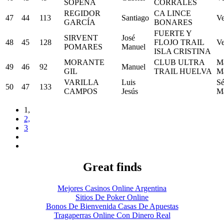
SOPEÑA
CORRALES
REGIDOR
CA LINCE
47
44
113
Santiago
Ve
GARCÍA
BONARES
FUERTE Y
SIRVENT
José
48
45
128
FLOJO TRAIL
Ve
POMARES
Manuel
ISLA CRISTINA
MORANTE
CLUB ULTRA
Má
49
46
92
Manuel
GIL
TRAIL HUELVA
M
VARILLA
Luis
Sé
50
47
133
CAMPOS
Jesús
M
1,
2,
3
Great finds
Mejores Casinos Online Argentina
Sitios De Poker Online
Bonos De Bienvenida Casas De Apuestas
Tragaperras Online Con Dinero Real