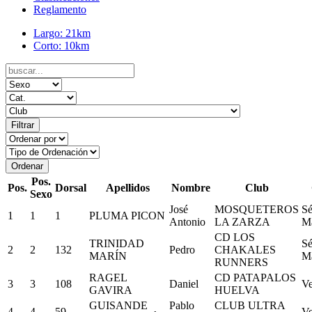
Reglamento
Largo: 21km
Corto: 10km
Pos.
Pos.
Dorsal
Apellidos
Nombre
Club
Sexo
José
MOSQUETEROS
Sé
1
1
1
PLUMA PICON
Antonio
LA ZARZA
M
CD LOS
TRINIDAD
Sé
2
2
132
Pedro
CHAKALES
MARÍN
M
RUNNERS
RAGEL
CD PATAPALOS
3
3
108
Daniel
Ve
GAVIRA
HUELVA
GUISANDE
Pablo
CLUB ULTRA
4
4
59
Ve