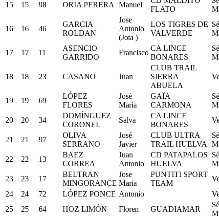
CD MALDITO
Sé
15
15
98
ORIA PERERA
Manuel
FLATO
M
Jose
GARCIA
LOS TIGRES DE
Sé
16
16
46
Antonio
ROLDAN
VALVERDE
M
(Jota )
ASENCIO
CA LINCE
Sé
17
17
11
Francisco
GARRIDO
BONARES
M
CLUB TRAIL
18
18
23
CASANO
Juan
SIERRA
Ve
ABUELA
LÓPEZ
José
GAÏA
Sé
19
19
69
FLORES
María
CARMONA
M
DOMÍNGUEZ
CA LINCE
20
20
34
Salva
Ve
CORONEL
BONARES
OLIVA
José
CLUB ULTRA
Sé
21
21
97
SERRANO
Javier
TRAIL HUELVA
M
BAEZ
Juan
CD PATAPALOS
Sé
22
22
13
CORREA
Antonio
HUELVA
M
BELTRAN
Jose
PUNTITI SPORT
23
23
17
Ve
MINGORANCE
Maria
TEAM
24
24
72
LÓPEZ PONCE
Antonio
Ve
Sé
25
25
64
HOZ LIMÓN
Floren
GUADIAMAR
M