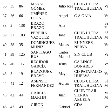
MAYAL
CLUB ULTRA
36
35
86
Julio José
Ve
GÓMEZ
TRAIL HUELVA
JIMÉNEZ
37
36
66
Angel
C.A GAIA
Ve
LEON
BRAZO
Sé
38
2
138
Ana
BRAZO
F
PEREIRA
CLUB ULTRA
Sé
39
37
103
Jose
VAZQUEZ
TRAIL HUELVA
M
DOMINGUEZ
RUNNERS
40
38
35
Matias
Ve
MUÑIZ
NERVA
SANTIAGO
Carlos
41
39
125
SIN CLUB
Ve
RUS
Manuel
REGIDOR
CA LINCE
42
40
112
Jesus
Ve
GARCÍA
BONARES
BLAZQUEZ
CD PATAPALOS
43
3
19
Mayte
Ve
BRAVO
HUELVA
ASENSIO
CLUB ULTRA
Sé
44
41
12
Adrian
FERNANDEZ
TRAIL HUELVA
M
CLUB TRAIL
GARCIA
Má
45
42
44
Juan
SIERRA
MARTIN
M
ABUELA
GIRON
CDA
46
43
49
Gabriel
Ve