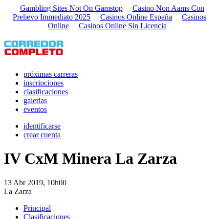
Gambling Sites Not On Gamstop
Casino Non Aams Con
Prelievo Immediato 2025
Casinos Online España
Casinos
Online
Casinos Online Sin Licencia
próximas carreras
inscripciones
clasificaciones
galerias
eventos
identificarse
crear cuenta
IV CxM Minera La Zarza
13 Abr 2019, 10h00
La Zarza
Principal
Clasificaciones