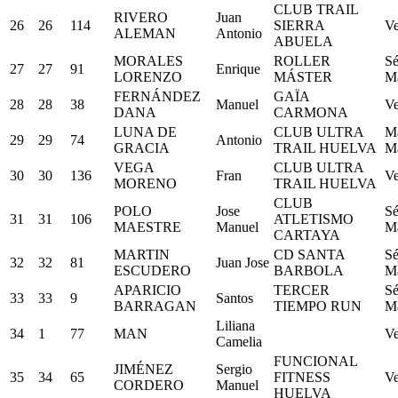
CLUB TRAIL
RIVERO
Juan
26
26
114
SIERRA
Ve
ALEMAN
Antonio
ABUELA
MORALES
ROLLER
Sé
27
27
91
Enrique
LORENZO
MÁSTER
M
FERNÁNDEZ
GAÏA
28
28
38
Manuel
Ve
DANA
CARMONA
LUNA DE
CLUB ULTRA
Má
29
29
74
Antonio
GRACIA
TRAIL HUELVA
M
VEGA
CLUB ULTRA
30
30
136
Fran
Ve
MORENO
TRAIL HUELVA
CLUB
POLO
Jose
Sé
31
31
106
ATLETISMO
MAESTRE
Manuel
M
CARTAYA
MARTIN
CD SANTA
Sé
32
32
81
Juan Jose
ESCUDERO
BARBOLA
M
APARICIO
TERCER
Sé
33
33
9
Santos
BARRAGAN
TIEMPO RUN
M
Liliana
34
1
77
MAN
Ve
Camelia
FUNCIONAL
JIMÉNEZ
Sergio
35
34
65
FITNESS
Ve
CORDERO
Manuel
HUELVA