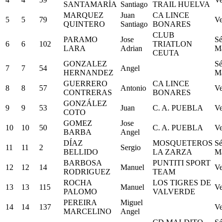
SANTAMARÍA
Santiago
TRAIL HUELVA
MARQUEZ
Juan
CA LINCE
5
5
79
Ve
QUINTERO
Santiago
BONARES
CLUB
PARAMO
Jose
Sé
6
6
102
TRIATLON
LARA
Adrian
M
CEUTA
GONZALEZ
Sé
7
7
54
Angel
HERNANDEZ
M
GUERRERO
CA LINCE
8
8
57
Antonio
Ve
CONTRERAS
BONARES
GONZÁLEZ
9
9
53
Juan
C. A. PUEBLA
Ve
COTO
GOMEZ
Jose
10
10
50
C. A. PUEBLA
Ve
BARBA
Angel
DÍAZ
MOSQUETEROS
Sé
11
11
2
Sergio
BELLIDO
LA ZARZA
M
BARBOSA
PUNTITI SPORT
12
12
14
Manuel
Ve
RODRIGUEZ
TEAM
ROCHA
LOS TIGRES DE
13
13
115
Manuel
Ve
PALOMO
VALVERDE
PEREIRA
Miguel
14
14
137
Ve
MARCELINO
Angel