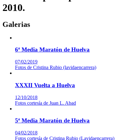
2010.
Galerias
6ª Media Maratón de Huelva
07/02/2019
Fotos de Cristina Rubio (lavidaencarrera)
XXXII Vuelta a Huelva
12/10/2018
Fotos cortesía de Juan L. Abad
5ª Media Maratón de Huelva
04/02/2018
Fotos cortesía de Cristina Rubio (Lavidaencarrera)