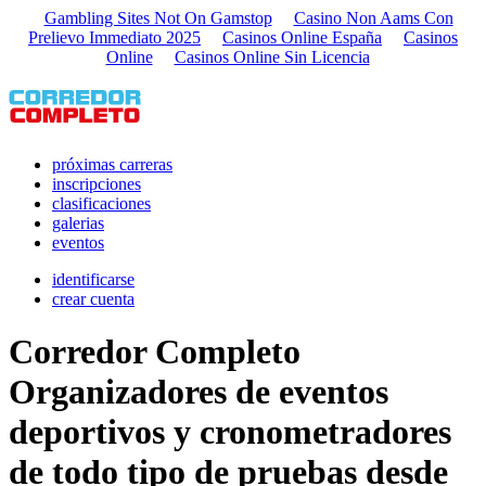
Gambling Sites Not On Gamstop
Casino Non Aams Con
Prelievo Immediato 2025
Casinos Online España
Casinos
Online
Casinos Online Sin Licencia
próximas carreras
inscripciones
clasificaciones
galerias
eventos
identificarse
crear cuenta
Corredor Completo
Organizadores de eventos
deportivos y cronometradores
de todo tipo de pruebas desde