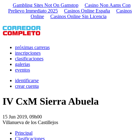
Gambling Sites Not On Gamstop
Casino Non Aams Con
Prelievo Immediato 2025
Casinos Online España
Casinos
Online
Casinos Online Sin Licencia
próximas carreras
inscripciones
clasificaciones
galerias
eventos
identificarse
crear cuenta
IV CxM Sierra Abuela
15 Jun 2019, 09h00
Villanueva de los Castillejos
Principal
Clasificaciones