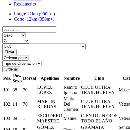
Reglamento
Largo: 21km (900m+)
Corto: 12km (350m+)
Pos.
Pos.
Dorsal
Apellidos
Nombre
Club
Cat
Sexo
LÓPEZ
Ramiro
CLUB ULTRA
101
88
70
Máste
LÓPEZ
Ignacio
TRAIL HUELVA
Maria
MARTIN
CLUB ULTRA
102
14
78
Del
Veter
RUEDAS
TRAIL HUELVA
Carmen
ESCUDERO
CIENTOUNEROS
103
89
1
Manuel
Veter
MAESTRE
TODO EL AÑO
GÓMEZ
GRÁMATA
Senio
104
15
54
Teresa